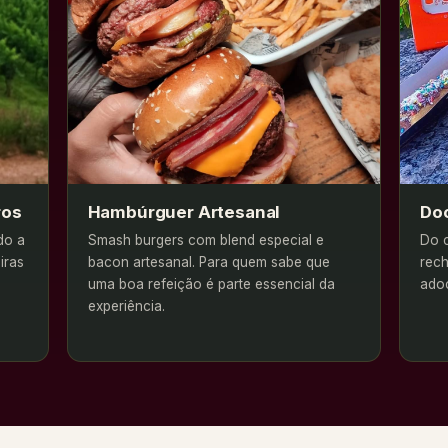
ros
Hambúrguer Artesanal
Do
do a
Smash burgers com blend especial e
Do c
iras
bacon artesanal. Para quem sabe que
rec
uma boa refeição é parte essencial da
ado
experiência.