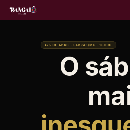
25 DE ABRIL · LAVRAS/MG · 16H00
O sá
ma
inesque