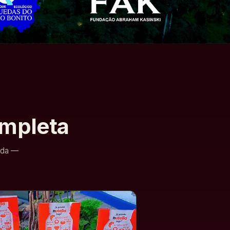
ompleta
cada —