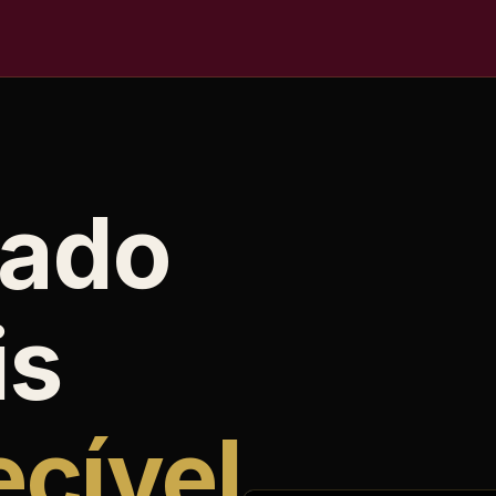
bado
is
cível