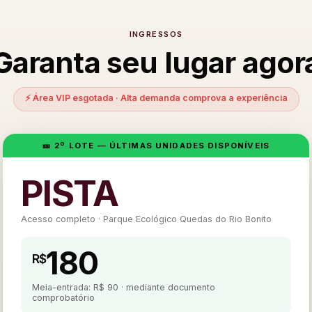
INGRESSOS
Garanta seu lugar agor
⚡ Área VIP esgotada · Alta demanda comprova a experiência
🎫 2º LOTE — ÚLTIMAS UNIDADES DISPONÍVEIS
PISTA
Acesso completo · Parque Ecológico Quedas do Rio Bonito
180
R$
Meia-entrada: R$ 90 · mediante documento
comprobatório