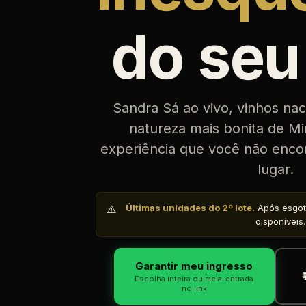
do seu
Sandra Sá ao vivo, vinhos nac
natureza mais bonita de M
experiência que você não enc
lugar.
⚠️
Últimas unidades do 2º lote.
Após esgota
disponíveis.
Garantir meu ingresso
Escolha inteira ou meia-entrada
no link